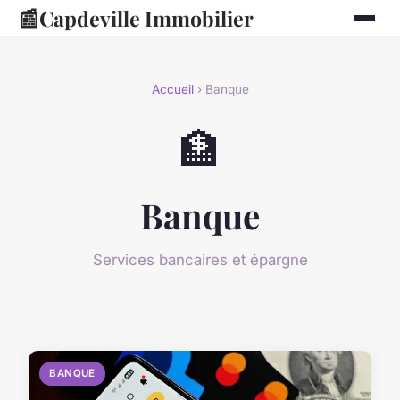
📰
Capdeville Immobilier
Accueil
› Banque
🏦
Banque
Services bancaires et épargne
BANQUE