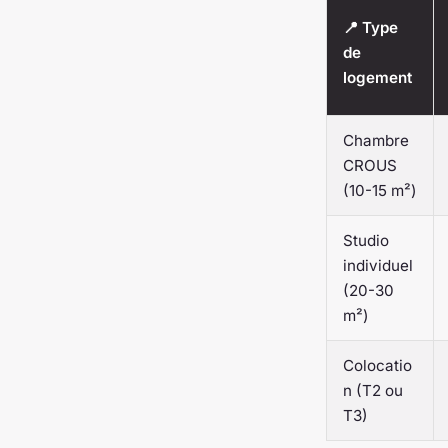
📍 Type
de
logement
Chambre
CROUS
(10-15 m²)
Studio
individuel
(20-30
m²)
Colocatio
n (T2 ou
T3)