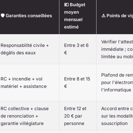
💶 Budget
moyen
🛡️ Garanties conseillées
⚠️ Points de vi
mensuel
estimé
Vérifier l'attes
Responsabilité civile +
Entre 3 et 6
immédiate ; co
dégâts des eaux
€
limitée au mob
Plafond de re
RC + incendie + vol
Entre 8 et 15
pour l'électro
matériel + assistance
€
l'informatique
RC collective + clause
Entre 12 et
Accord entre c
de renonciation +
20 € par
sur les modali
garantie villégiature
personne
souscription