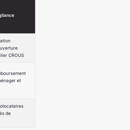
gilance
tation
uverture
ilier CROUS
mboursement
ménager et
olocataires
tés de