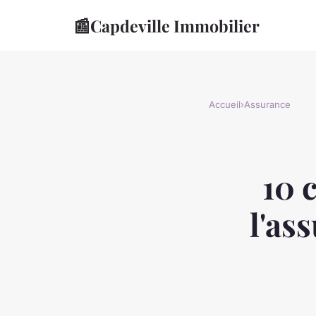
📰
Capdeville Immobilier
Accueil
›
Assurance
10 
l'as