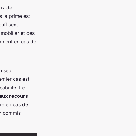
ix de
s la prime est
uffisent
mobilier et des
amment en cas de
n seul
emier cas est
abilité. Le
 aux recours
ire en cas de
oir commis