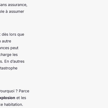
 Sans assurance,
ble à assumer
nt dès lors que
 autre
ances peut
charge les
s. En d’autres
atastrophe
 Pourquoi ? Parce
xplosion
et les
e habitation.