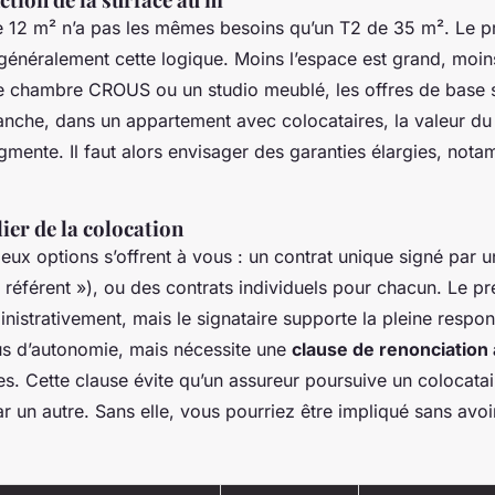
12 m² n’a pas les mêmes besoins qu’un T2 de 35 m². Le pr
 généralement cette logique. Moins l’espace est grand, moin
e chambre CROUS ou un studio meublé, les offres de base s
anche, dans un appartement avec colocataires, la valeur du 
mente. Il faut alors envisager des garanties élargies, not
lier de la colocation
eux options s’offrent à vous : un contrat unique signé par u
« référent »), ou des contrats individuels pour chacun. Le pr
nistrativement, mais le signataire supporte la pleine respons
us d’autonomie, mais nécessite une
clause de renonciation
es. Cette clause évite qu’un assureur poursuive un colocata
ar un autre. Sans elle, vous pourriez être impliqué sans av