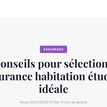
ASSURANCE
conseils pour sélectio
surance habitation étu
idéale
Nora
•
01/07/2026 07:59
•
11 min de lecture