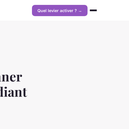
Quel levier activer ? →
nner
diant