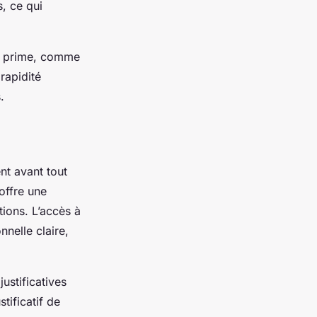
s, ce qui
té prime, comme
rapidité
.
ent avant tout
offre une
tions. L’accès à
nnelle claire,
ustificatives
tificatif de