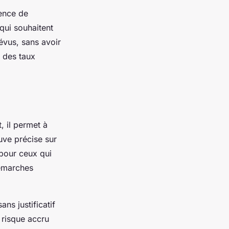
sence de
 qui souhaitent
vus, sans avoir
r des taux
t, il permet à
uve précise sur
 pour ceux qui
démarches
ns justificatif
 risque accru