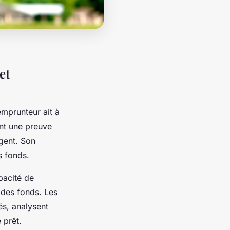
et
emprunteur ait à
ent une preuve
rgent. Son
s fonds.
pacité de
 des fonds. Les
és, analysent
 prêt.