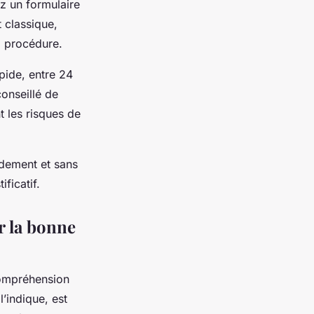
z un formulaire
t classique,
a procédure.
apide, entre 24
conseillé de
t les risques de
idement et sans
ficatif.
r la bonne
 compréhension
’indique, est