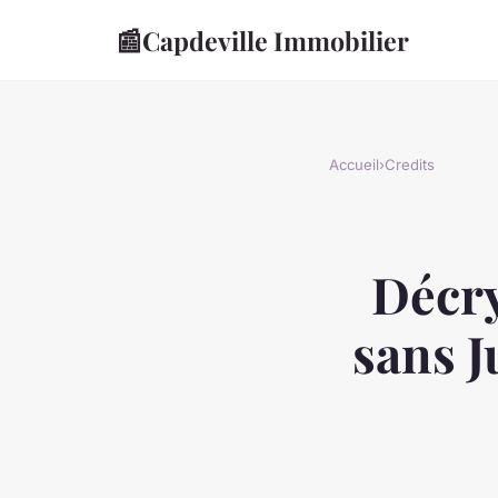
📰
Capdeville Immobilier
Accueil
›
Credits
Décry
sans J