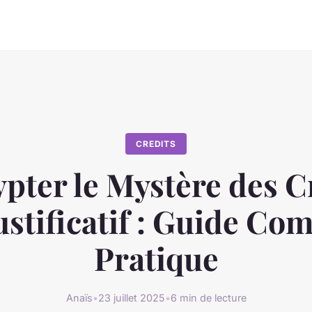
CREDITS
pter le Mystère des C
ustificatif : Guide Com
Pratique
Anaïs
•
23 juillet 2025
•
6 min de lecture