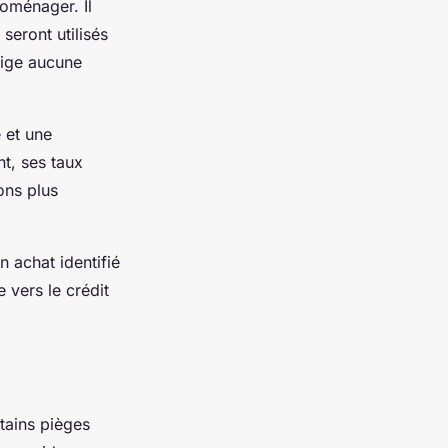
roménager. Il
seront utilisés
exige aucune
e et une
t, ses taux
ons plus
n achat identifié
e vers le crédit
ertains pièges