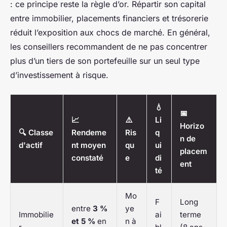
: ce principe reste la règle d’or. Répartir son capital
entre immobilier, placements financiers et trésorerie
réduit l’exposition aux chocs de marché. En général,
les conseillers recommandent de ne pas concentrer
plus d’un tiers de son portefeuille sur un seul type
d’investissement à risque.
💧
📅
📈
⚠️
Li
Horizo
🔍 Classe
Rendeme
Ris
q
n de
d'actif
nt moyen
qu
ui
placem
constaté
e
di
ent
té
Mo
F
Long
entre
3 %
ye
Immobilie
ai
terme
et 5 %
en
n à