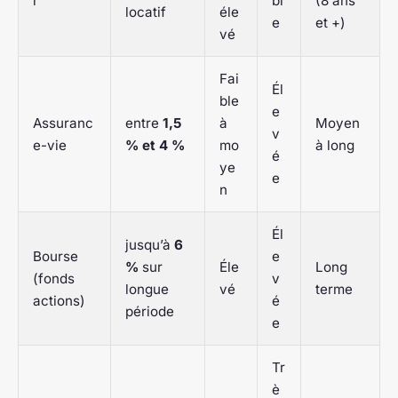
r
bl
(8 ans
locatif
éle
e
et +)
vé
Fai
Él
ble
e
Assuranc
entre
1,5
à
Moyen
v
e-vie
% et 4 %
mo
à long
é
ye
e
n
Él
jusqu’à
6
Bourse
e
%
sur
Éle
Long
(fonds
v
longue
vé
terme
actions)
é
période
e
Tr
è